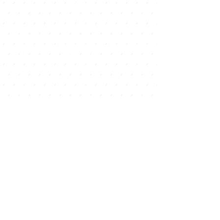
Jeudi
8h30-13h00
Ven/sam
8h30 - 13h00
15h00 - 19h00
Dimanche
9h00 - 12h30