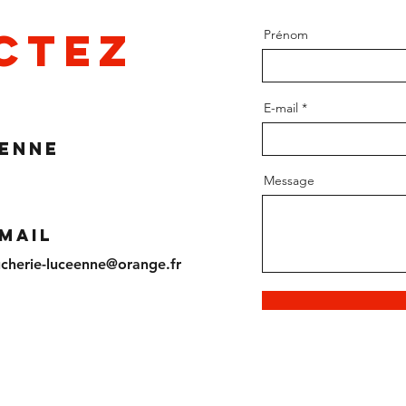
ctez
Prénom
E-mail
éenne
Message
-mail
cherie-luceenne@orange.fr