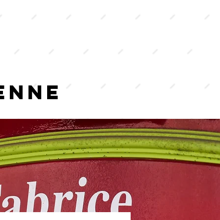
la
carte
traiteu
r
enne